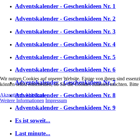
Adventskalender - Geschenkideen Nr. 1
Adventskalender - Geschenkideen Nr. 2
Adventskalender - Geschenkideen Nr. 3
Adventskalender - Geschenkideen Nr. 4
Adventskalender - Geschenkideen Nr. 5
Adventskalender - Geschenkideen Nr. 6
Wir nutzen Cookies auf unserer Website. Einige von ihnen sind essenzi
Adventskalender - Geschenkideen Nr. 7
können selbst entscheiden, ob Sie die Cookies zulassen möchten. Bitte
Adventskalender - Geschenkideen Nr. 8
Akzeptieren
Ablehnen
Weitere Informationen
Impressum
Adventskalender - Geschenkideen Nr. 9
Es ist soweit...
Last minute...