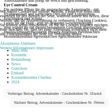
Antioxidantien und pflegt sie weich und geschmeidig.
Eye
Control Cream
Die perfekte Pflege für die anspruchsvolle Augenpartie - mit
Wir nutzen Cookies auf unserer Website. Einige von ihnen sind
Hyaluronsäure und wertvollen Ölen für eine Extraportion
essenziell für den Betrieb der Seite, während andere uns helfen, diese
Feuchtigkeit und Schutz.
Website und die Nutzererfahrung zu verbessern (Tracking Cookies).
Luxus für die Haut - jetzt im eleganten Geschenkdesign!
Sie können selbst entscheiden, ob Sie die Cookies zulassen möchten.
Wen würdet ihr mit diesem besonderen Geschenk überraschen?
Bitte beachten Sie, dass bei einer Ablehnung womöglich nicht mehr
#maluwilzbeauty#kosmetik #beauty #nikolaus #weihnachten
alle Funktionalitäten der Seite zur Verfügung stehen.
#kosmetikinstititut #gelsenkirchen #geschenkidee #skincare
Akzeptieren
Ablehnen
Weitere Informationen
Impressum
Malu Wilz
Kosmetik
Behandlung
News
Gutschein
Einkauf
Kosmetikinstitut Charline
2024
Vorheriger Beitrag: Adventskalender - Geschenkideen Nr. 5
Zurück
Nächster Beitrag: Adventskalender - Geschenkideen Nr. 3
Weiter