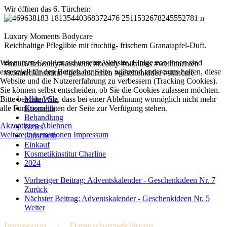
Wir öffnen das 6. Türchen:
Luxury Moments Bodycare
Reichhaltige Pfleglibie mit fruchtig- frischem Granatapfel-Duft.
Wir nutzen Cookies auf unserer Website. Einige von ihnen sind
#maluwilzbeauty#kosmetik #beauty #nikolaus #weihnachten
essenziell für den Betrieb der Seite, während andere uns helfen, diese
#kosmetikinstititut #gelsenkirchen #geschenkidee #skincare
Website und die Nutzererfahrung zu verbessern (Tracking Cookies).
Sie können selbst entscheiden, ob Sie die Cookies zulassen möchten.
Bitte beachten Sie, dass bei einer Ablehnung womöglich nicht mehr
Malu Wilz
alle Funktionalitäten der Seite zur Verfügung stehen.
Kosmetik
Behandlung
Akzeptieren
Ablehnen
News
Weitere Informationen
Impressum
Gutschein
Einkauf
Kosmetikinstitut Charline
2024
Vorheriger Beitrag: Adventskalender - Geschenkideen Nr. 7
Zurück
Nächster Beitrag: Adventskalender - Geschenkideen Nr. 5
Weiter
Impressum
/
Datenschutzerklärung