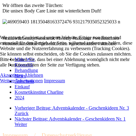
Wir öffnen das zweite Türchen:
Die unisex Body Care Linie mit winterlichem Duft!
Wir nutzen Cookies auf unserer Website. Einige von ihnen sind
#maluwilzbeauty#kosmetik #beauty #nikolaus #weihnachten
essenziell für den Betrieb der Seite, während andere uns helfen, diese
#kosmetikinstititut #gelsenkirchen #geschenkidee #skincare
Website und die Nutzererfahrung zu verbessern (Tracking Cookies).
Sie können selbst entscheiden, ob Sie die Cookies zulassen möchten.
Bitte beachten Sie, dass bei einer Ablehnung womöglich nicht mehr
Malu Wilz
alle Funktionalitäten der Seite zur Verfügung stehen.
Kosmetik
Behandlung
Akzeptieren
Ablehnen
News
Weitere Informationen
Impressum
Gutschein
Einkauf
Kosmetikinstitut Charline
2024
Vorheriger Beitrag: Adventskalender - Geschenkideen Nr. 3
Zurück
Nächster Beitrag: Adventskalender - Geschenkideen Nr. 1
Weiter
Impressum
/
Datenschutzerklärung