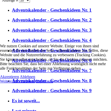
Anzeige #
Adventskalender - Geschenkideen Nr. 1
Adventskalender - Geschenkideen Nr. 2
Adventskalender - Geschenkideen Nr. 3
Adventskalender - Geschenkideen Nr. 4
Wir nutzen Cookies auf unserer Website. Einige von ihnen sind
Adventskalender - Geschenkideen Nr. 5
essenziell für den Betrieb der Seite, während andere uns helfen, diese
Website und die Nutzererfahrung zu verbessern (Tracking Cookies).
Sie können selbst entscheiden, ob Sie die Cookies zulassen möchten.
Adventskalender - Geschenkideen Nr. 6
Bitte beachten Sie, dass bei einer Ablehnung womöglich nicht mehr
alle Funktionalitäten der Seite zur Verfügung stehen.
Adventskalender - Geschenkideen Nr. 7
Akzeptieren
Ablehnen
Adventskalender - Geschenkideen Nr. 8
Weitere Informationen
Impressum
Adventskalender - Geschenkideen Nr. 9
Es ist soweit...
Last minute...