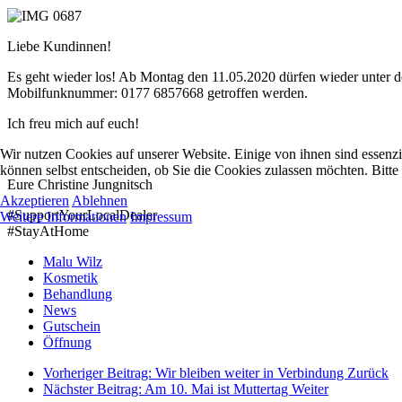
Liebe Kundinnen!
Es geht wieder los! Ab Montag den 11.05.2020 dürfen wieder unter 
Mobilfunknummer: 0177 6857668 getroffen werden.
Ich freu mich auf euch!
Wir nutzen Cookies auf unserer Website. Einige von ihnen sind essenzi
können selbst entscheiden, ob Sie die Cookies zulassen möchten. Bitte
Eure Christine Jungnitsch
Akzeptieren
Ablehnen
#SupportYourLocalDealer
Weitere Informationen
Impressum
#StayAtHome
Malu Wilz
Kosmetik
Behandlung
News
Gutschein
Öffnung
Vorheriger Beitrag: Wir bleiben weiter in Verbindung
Zurück
Nächster Beitrag: Am 10. Mai ist Muttertag
Weiter